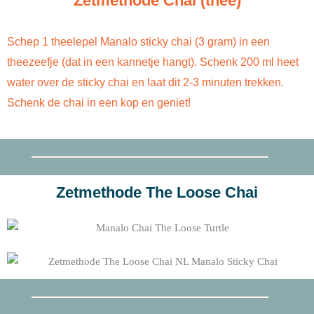
Zetmethode Chai (thee)
Schep 1 theelepel Manalo sticky chai (3 gram) in een
theezeefje (dat in een kannetje hangt). Schenk 200 ml heet
water over de sticky chai en laat dit 2-3 minuten trekken.
Schenk de chai in een kop en geniet!
Zetmethode The Loose Chai