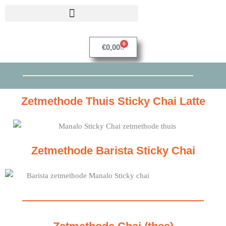
Ga
naar
de
0
Winkelwagen
inhoud
€
0,00
Zetmethode Thuis Sticky Chai Latte
Zetmethode Barista Sticky Chai