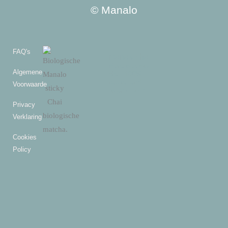
© Manalo
FAQ's
manalochai
Manalo sticky
Algemene
chai, 100%
natural and
Voorwaarde
organic. 🐢❤️
Privacy
Verklaring
Cookies
Policy